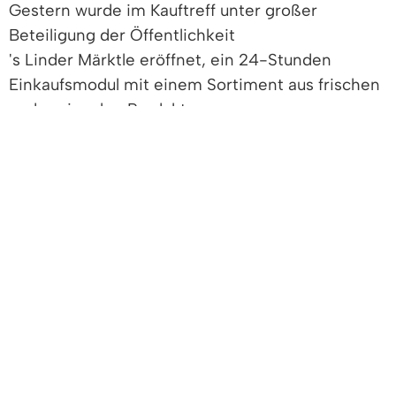
Gestern wurde im Kauftreff unter großer
Beteiligung der Öffentlichkeit
's Linder Märktle eröffnet, ein 24-Stunden
Einkaufsmodul mit einem Sortiment aus frischen
und regionalen Produkten.
Bei der Eröffnungsfeier am Nachmittag konnten
interessierte Besucherinnen und Besucher die
neue Einkaufsmöglichkeit kennenlernen und
erfahren, wie sie dort rund um die Uhr
Lebensmittel einkaufen können. Wer gestern
nicht dabei war und sich eine persönliche
Einführung in den Einkauf im 24-Stunden Laden
wünscht, trifft diese Woche täglich zwischen 10
und 11 Uhr Christel Bohlen beim Einkaufsmodul
an. Die Denzlingerin engagiert sich ehrenamtlich