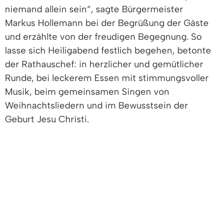
niemand allein sein“, sagte Bürgermeister
Markus Hollemann bei der Begrüßung der Gäste
und erzählte von der freudigen Begegnung. So
lasse sich Heiligabend festlich begehen, betonte
der Rathauschef: in herzlicher und gemütlicher
Runde, bei leckerem Essen mit stimmungsvoller
Musik, beim gemeinsamen Singen von
Weihnachtsliedern und im Bewusstsein der
Geburt Jesu Christi.
Wieder sorgte Organisatorin Sabine Haupenthal
mit ihrem emsigen Team aus 20 Ehrenamtlichen
dafür, dass sich alle Gäste rundum wohl fühlten.
Diese genossen ein köstliches Weihnachtsmenü,
während Peter Weyrich den festlich
geschmückten Saal mit zarten Gitarrenklängen