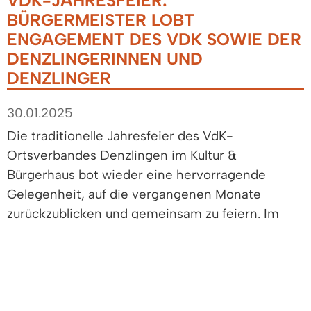
VDK-JAHRESFEIER:
BÜRGERMEISTER LOBT
ENGAGEMENT DES VDK SOWIE DER
DENZLINGERINNEN UND
DENZLINGER
30.01.2025
Die traditionelle Jahresfeier des VdK-
Ortsverbandes Denzlingen im Kultur &
Bürgerhaus bot wieder eine hervorragende
Gelegenheit, auf die vergangenen Monate
zurückzublicken und gemeinsam zu feiern. Im
Beisein von Landrat Hanno Hurth, den MdB
Yannick Bury und Dr. Johannes Fechner sowie
MdL Alexander Schoch würdigte Bürgermeister
Markus Hollemann in seinem Grußwort die
zahlreichen positiven Entwicklungen in der