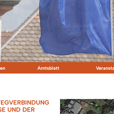
en
Amtsblatt
Veranst
WEGVERBINDUNG
 UND DER R