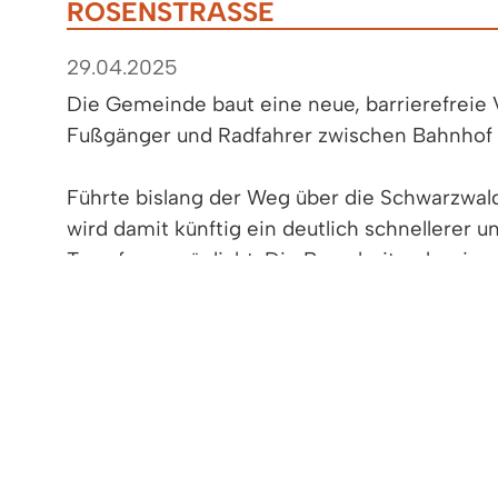
OSENSTRASSE
29.04.2025
Die Gemeinde baut eine neue, barrierefreie 
Fußgänger und Radfahrer zwischen Bahnhof 
Führte bislang der Weg über die Schwarzwal
wird damit künftig ein deutlich schnellerer u
Transfer ermöglicht. Die Bauarbeiten beginn
voraussichtlich bis zum 13. Juni an.
Bauzeitlich kommt es auf dem Parkplatz „Koh
Beeinträchtigungen des Individual- und Liefe
Mai muss der Geh- und Radweg zwischen der
Anordnung des Landratsamtes, wir bitten u