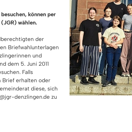
e besuchen, können per
 (JGR) wählen.
berechtigten der
den Briefwahlunterlagen
nzlingerinnen und
nd dem 5. Juni 2011
suchen. Falls
 Brief erhalten oder
gemeinderat diese, sich
@jgr-denzlingen.de zu
det die „Freie Liste“ mit 647 Wahlberechtigten die
 Teilnahme an der Briefwahl.