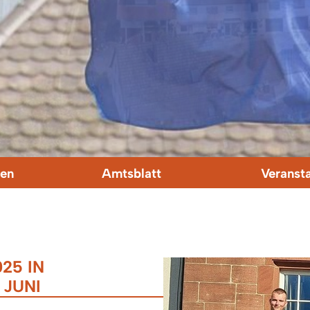
en
Amtsblatt
Veranst
25 IN
 JUNI