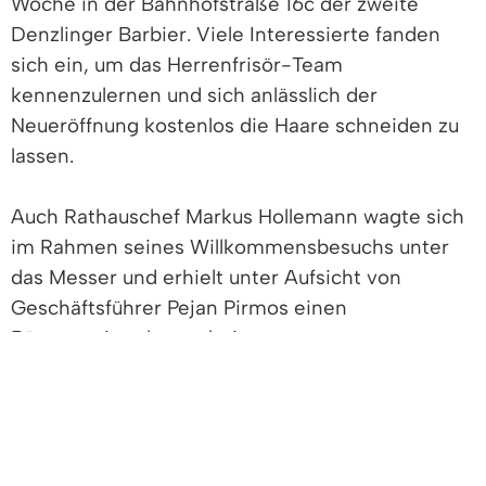
Woche in der Bahnhofstraße 16c der zweite
Denzlinger Barbier. Viele Interessierte fanden
sich ein, um das Herrenfrisör-Team
kennenzulernen und sich anlässlich der
Neueröffnung kostenlos die Haare schneiden zu
lassen.
Auch Rathauschef Markus Hollemann wagte sich
im Rahmen seines Willkommensbesuchs unter
das Messer und erhielt unter Aufsicht von
Geschäftsführer Pejan Pirmos einen
Bürgermeisterhaarschnitt.
Sichtbar zufrieden mit dem Ergebnis bedankte
sich Hollemann herzlich und wünschte dem Team
von Mr. Amo’s Barber Shop einen erfolgreichen