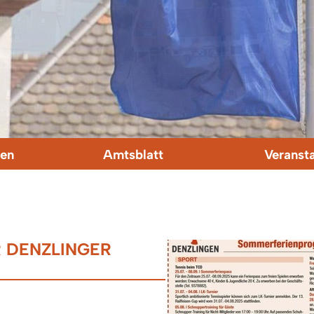
en
Amtsblatt
Veranst
 DENZLINGER