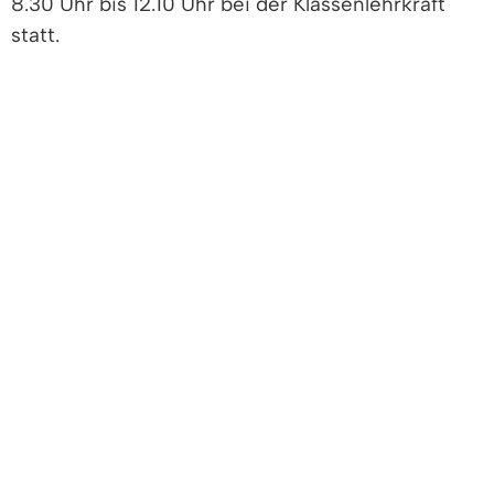
8.30 Uhr bis 12.10 Uhr bei der Klassenlehrkraft
statt.
Erster Schultag für die Erstklässler ist am
Mittwoch, 17.09.2025.
Wir begrüßen die Schulanfänger im Schulhaus
Grüner Weg:
Klasse 1a: 08.00 Uhr bis 09.15 Uhr
Klasse 1b: 09.00 Uhr bis 10.15 Uhr
Klasse 1c: 10.00 Uhr bis 11.15 Uhr
Schulanfängerbegrüßung im Schulhaus
Hauptstraße:
Klasse 1d: 08.00 Uhr bis 09.15 Uhr