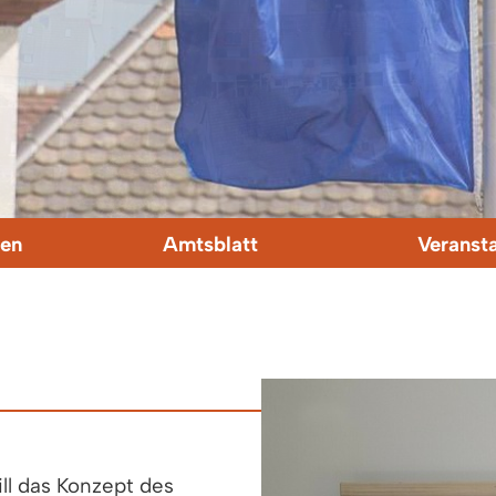
en
Amtsblatt
Veranst
l das Konzept des