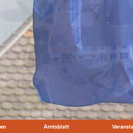
en
Amtsblatt
Veranst