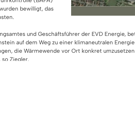
fuhrkontrolle (BAFA)
wurden bewilligt, das
sten.
ungsamtes und Geschäftsführer der EVD Energie, bet
tein auf dem Weg zu einer klimaneutralen Energiezu
ngen, die Wärmewende vor Ort konkret umzusetzen 
 so Ziegler.
ehr über den Fortschritt: „Wir können nun in die U
 im Fokus
emeindeeigene Gebäude wie den Schulcampus, das K
hnitt) und „Unter´m Heidach“ mit umweltfreundlich