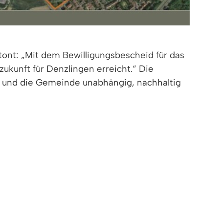
ont: „Mit dem Bewilligungsbescheid für das
kunft für Denzlingen erreicht.“ Die
und die Gemeinde unabhängig, nachhaltig
msetzungsphase gehen und Denzlingen ein
ultur & Bürgerhaus sowie die
er Wärme versorgen.