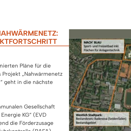
 NAHWÄRMENETZ:
EKTFORTSCHRITT
ierten Pläne für die
Das Projekt „Nahwärmenetz
 geht in die nächste
munalen Gesellschaft
 Energie KG“ (EVD
lend die Förderzusage