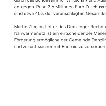
durch das Bundesamt für Wirtschaft und Aus
entgegen. Rund 3,6 Millionen Euro Zuschuss 
sind etwa 40% der veranschlagten Gesamtko
Martin Ziegler, Leiter des Denzlinger Rechn
Nahwärmenetz ist ein entscheidender Meilens
Förderung ermögliche der Gemeinde Denzli
und zukunftssicher mit Energie zu versorgen,
Auch Bürgermeister Fabian Nitz freut sich s
großes Stück voranbringen.“
Nachhaltigkeit und regionale Wertschöpfung
Das Nahwärmenetz wird zunächst zentrale g
Neubaugebiete „Käppelematten“ (1. Bauabsc