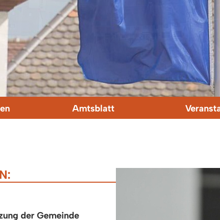
en
Amtsblatt
Veranst
N:
zung der Gemeinde