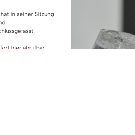
at in seiner Sitzung
nd
hlussgefasst.
ort hier abrufbar.