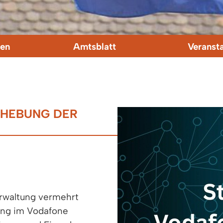
en
Amtsblatt
Veranst
EHEBUNG DER
erwaltung vermehrt
ung im Vodafone