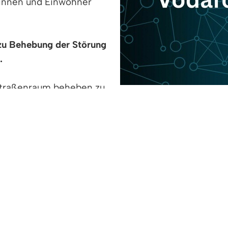
erinnen und Einwohner
zu Behebung der Störung
.
 Straßenraum beheben zu
aufirma vergangene Woche korrekterweise eine ver
agt, in diesem Fall beim Landratsamt (LRA) Emmen
 erreichte die Gemeindeverwaltung Denzlingen am 
olgte innerhalb einer Stunde nach Eingang der An
rer Zuständigkeit liegenden Schritte umgehend erle