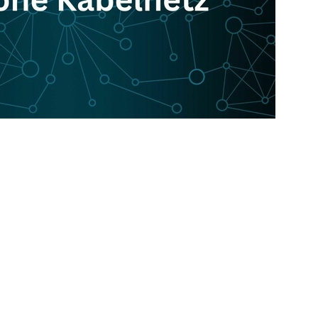
kehrsrechtliche Anordnung bei der
dingen. Das LRA hört in diesem Zuge die
vergangenen Freitag, 09.01.2025 gegen 10
frage.
digt, um den Weg für die Reparatur frei zu