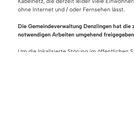
Kabelnetz, die derzeit leider viele Einwohn
ohne Internet und / oder Fernsehen lässt.
Die Gemeindeverwaltung Denzlingen hat die 
notwendigen Arbeiten umgehend freigegeben
Um die lokalisierte Störung im öffentlichen
können, hat die von Vodafone beauftragte B
zuständigen Straßenverkehrsbehörde beantr
jeweils betroffene Gemeinde an.
Die konkrete Anfrage des LRA Emmendingen
Uhr.
Die Zustimmung der Gemeinde Denzlingen erf
Damit hat die Gemeinde Denzlingen die in ih