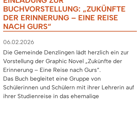
EINLADUNG ZUR
BUCHVORSTELLUNG: „ZUKÜNFTE
DER ERINNERUNG – EINE REISE
NACH GURS“
06.02.2026
Die Gemeinde Denzlingen lädt herzlich ein zur
Vorstellung der Graphic Novel „Zukünfte der
Erinnerung – Eine Reise nach Gurs“.
Das Buch begleitet eine Gruppe von
Schülerinnen und Schülern mit ihrer Lehrerin auf
ihrer Studienreise in das ehemalige
Internierungslagers Gurs in Südfrankreich – ein
Ort, der untrennbar mit der Deportation
jüdischer Mitbürgerinnen und Mitbürger aus
Südwestdeutschland im Oktober 1940 verbunden
ist.