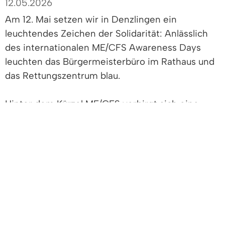
12.05.2026
Am 12. Mai setzen wir in Denzlingen ein
leuchtendes Zeichen der Solidarität: Anlässlich
des internationalen ME/CFS Awareness Days
leuchten das Bürgermeisterbüro im Rathaus und
das Rettungszentrum blau.
Hinter dem Kürzel ME/CFS verbirgt sich eine
schwere, oft unterschätzte organische
Erkrankung. In Deutschland leben über 650.000
Menschen mit dieser Diagnose – oft ausgelöst
durch Infektionen wie Covid-19. Die Betroffenen
leiden unter massiven körperlichen
Einschränkungen; viele von ihnen können ihren
Beruf nicht mehr ausüben, sind ans Haus
gebunden oder müssen sogar in völliger Isolation