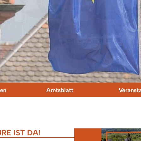
en
Amtsblatt
Veranst
RE IST DA!