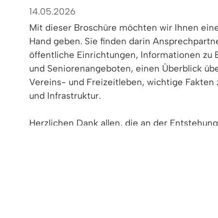
14.05.2026
Mit dieser Broschüre möchten wir Ihnen ein
Hand geben. Sie finden darin Ansprechpartne
öffentliche Einrichtungen, Informationen zu
und Seniorenangeboten, einen Überblick über
Vereins- und Freizeitleben, wichtige Fakten 
und Infrastruktur.
Herzlichen Dank allen, die an der Entstehun
mitgewirkt haben, insebsondere den Inserent
Ausgabe einer Druckversion ermöglichen.
Viel Freude beim Lesen, Entdecken und Woh
schönen Denzlingen.