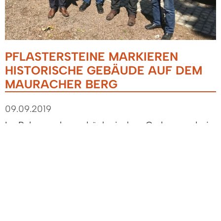
PFLASTERSTEINE MARKIEREN
HISTORISCHE GEBÄUDE AUF DEM
MAURACHER BERG
09.09.2019
Im Rahmen der archäologischen Grabungen bei
der Ruine St. Severin in den Jahren 2011 bis 2016
kam Erstaunliches zu Tage. Im Untergrund
wurden interessante Funde gemacht, die nach
dem Abschluss der Arbeiten nun wieder mit Erde
bedeckt sind. Zur Dokumentierung bilden jetzt
eine millimetergenaue Pflasterung die Lage der