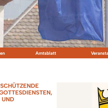
en
Amtsblatt
Veranst
SSCHÜTZENDE
OTTESDIENSTEN, R
UND B