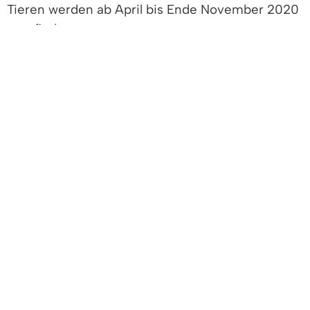
Tieren werden ab April bis Ende November 2020
stattfinden.
Eine Zuordnung von Ergebnissen zu
Grundstückseigentümern oder Bewirtschaftern
findet bei der Erfassung und Auswertung der
Kartierungen nicht statt. Es werden auch keine
dauerhaften Markierungen auf der Fläche
vorgenommen. Die Untersuchungen erfolgen im
Auftrag der LUBW Landesanstalt für Umwelt
Baden-Württemberg. Im Rahmen dieser
Erhebungen ist es den Kartierenden als
Beauftragten der LUBW grundsätzlich erlaubt,
Grundstücke ohne vorherige Anmeldung zu
betreten (§ 52 NatSchG).