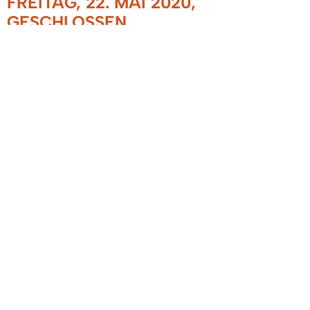
FREITAG, 22. MAI 2020,
GESCHLOSSEN
12.05.2020
Wir weisen darauf hin, dass das Rathaus,
Hauptstraße 110, sowie der Bauhof am Freitag
nach Christi Himmelfahrt, 22. Mai 2020,
geschlossen ist. Ebenfalls geschlossen ist die A I
V im Rathaus.
Für eventuelle Probleme im Bereich der
Wasserversorgung ist der Bereitschaftsdienst
unter der Telefonnummer 0173/3471306
erreichbar.
Wir danken für Ihr Verständnis.