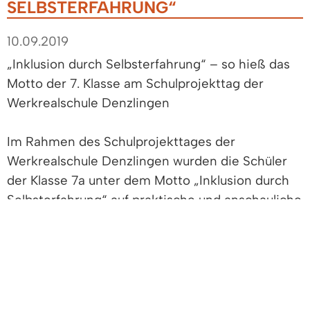
SELBSTERFAHRUNG“
10.09.2019
„Inklusion durch Selbsterfahrung“ – so hieß das
Motto der 7. Klasse am Schulprojekttag der
Werkrealschule Denzlingen
Im Rahmen des Schulprojekttages der
Werkrealschule Denzlingen wurden die Schüler
der Klasse 7a unter dem Motto „Inklusion durch
Selbsterfahrung“ auf praktische und anschauliche
Weise mit dem Thema „Menschen mit
Behinderung“ vertraut gemacht. Die
Schülerinnen und Schüler lernen über die
verschiedenen Formen von Behinderungen und
machen konkrete Erfahrungen, was es bedeutet,