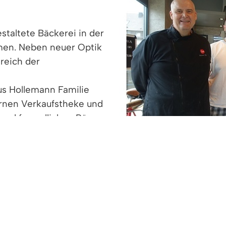
staltete Bäckerei in der
men. Neben neuer Optik
eich der
s Hollemann Familie
ernen Verkaufstheke und
 und freundlichen Räume
he Back- und
 und wünsche dem
 Dick, Christian Dick, Monika Dick, Bürgermeister M