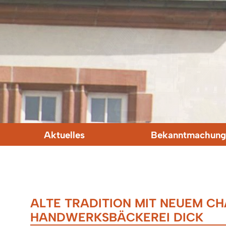
Aktuelles
Bekanntmachung
ALTE TRADITION MIT NEUEM CH
HANDWERKSBÄCKEREI DICK