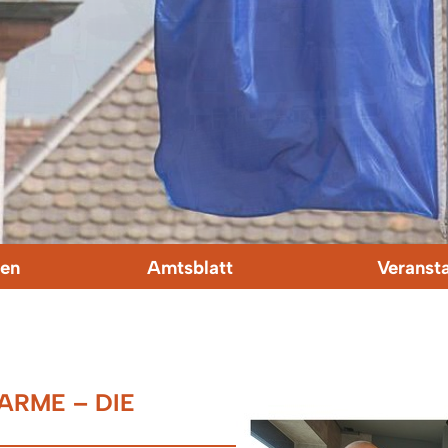
en
Amtsblatt
Veranst
ARME – DIE