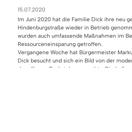
15.07.2020
Im Juni 2020 hat die Familie Dick ihre neu ge
Hindenburgstraße wieder in Betrieb genom
wurden auch umfassende Maßnahmen im Ber
Ressourceneinsparung getroffen.
Vergangene Woche hat Bürgermeister Marku
Dick besucht und sich ein Bild von der mod
der offenen Backstube gemacht: „Die hellen
gefallen mir gut. Ich freue mich über die ho
Konditorkunst der Handwerksbäckerei DICK
ganzen Team viele zufriedene Kunden!“
Foto: Gemeinde Denzlingen; v.l.n.r. Michael