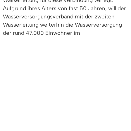
Wasserleitung für diese Verbindung verlegt.
Aufgrund ihres Alters von fast 50 Jahren, will der
Wasserversorgungsverband mit der zweiten
Wasserleitung weiterhin die Wasserversorgung
der rund 47.000 Einwohner im
Versorgungsgebiet garantieren. Der
Wasserversorgungsverband Mauracherberg
besteht in seiner Form bereits schon seit 60
Jahren. „Wir wissen und auch die Bevölkerung
weiß, was wir von der guten kommunalen
Zusammenarbeit haben: Wir drehen den Hahn
auf und frisches, gesundes Trinkwasser kommt
heraus“ – so der Verbandsvorsitzende
Bürgermeister Markus Hollemann. Neben dem
Denzlinger Bürgermeister waren seine
Amtskollegen Lars Brügner aus Vörstetten und