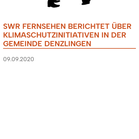
SWR FERNSEHEN BERICHTET ÜBER
KLIMASCHUTZINITIATIVEN IN DER
GEMEINDE DENZLINGEN
09.09.2020
Der Beitrag lief am Freitag, 04.09.2020 in den
SWR aktuell Nachrichten um 19:30 Uhr. Der
Beitrag über Denzlingen beginnt bei etwa 20‘58“
Minuten!
Den Beitrag finden Sie unter 'mehr
Informationen...'.
Hinweis: