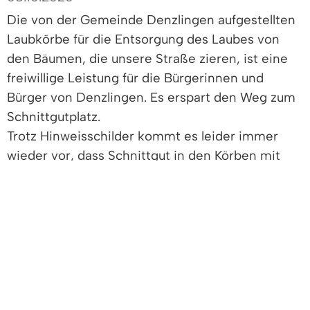
Die von der Gemeinde Denzlingen aufgestellten
Laubkörbe für die Entsorgung des Laubes von
den Bäumen, die unsere Straße zieren, ist eine
freiwillige Leistung für die Bürgerinnen und
Bürger von Denzlingen. Es erspart den Weg zum
Schnittgutplatz.
Trotz Hinweisschilder kommt es leider immer
wieder vor, dass Schnittgut in den Körben mit
entsorgt wird. Dies erschwert jedoch die
Entsorgung durch den Bauhof, da das Rohr vom
Saugwagen verstopft und abmontiert werden
muss. Wir bitten dringend um Beachtung!
Standorte der Laubkörbe:
Markgrafenstraße 12, 18, 21, 25, 29, 31, 41, 53, 59,