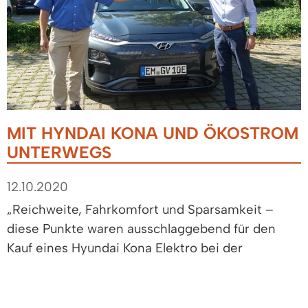
MIT HYNDAI KONA UND ÖKOSTROM
UNTERWEGS
12.10.2020
„Reichweite, Fahrkomfort und Sparsamkeit –
diese Punkte waren ausschlaggebend für den
Kauf eines Hyundai Kona Elektro bei der
Autohaus Breisgau GmbH“, berichtet
Bürgermeister Markus Hollemann (links) aus
Denzlingen.