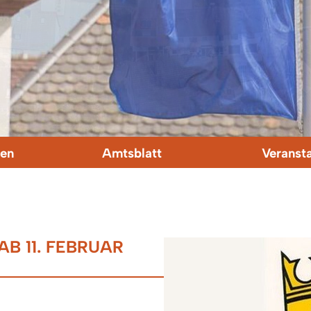
en
Amtsblatt
Veranst
B 11. FEBRUAR