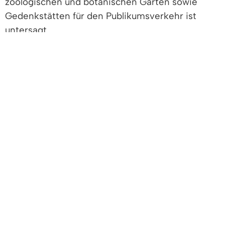
zoologischen und botanischen Gärten sowie
Gedenkstätten für den Publikumsverkehr ist
untersagt.
• Schließung von Sportanlagen für den Amateur-
und individuellen Freizeitsport. Das gilt nicht für
weitläufige Außensportanlagen, die von nicht
mehr als den Angehörigen eines Haushalts und
höchstens einer weiteren Person eines anderen
Haushalts genutzt werden. Kinder bis
einschließlich 14 Jahre zählen dabei nicht mit.
• Der Einzelhandel darf kein Click & Meet
(Öffnung nach vorheriger Terminvergabe)
anbieten.
• Der Betrieb von Betrieben zur Erbringung
körpernaher Dienstleistungen (Kosmetik-,
Nagel-, Massage-, Tattoo-, Sonnen- und