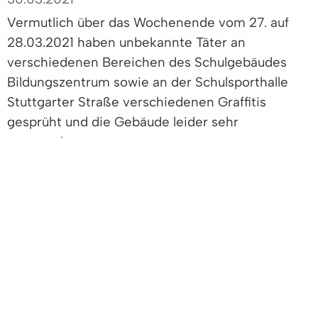
Vermutlich über das Wochenende vom 27. auf
28.03.2021 haben unbekannte Täter an
verschiedenen Bereichen des Schulgebäudes
Bildungszentrum sowie an der Schulsporthalle
Stuttgarter Straße verschiedenen Graffitis
gesprüht und die Gebäude leider sehr
verunstaltet.
Der Sachschaden (Austausch der besprühten
Fassadenplatten usw.) beläuft sich auf ca. 7.000
€ - Geld, welches anderswo sicherlich sinnvoller
hätte verwendet werden können.
Der Gemeindeverwaltungsverband Denzlingen,
Vörstetten und Reute hofft, dass der Täter