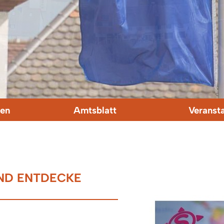
en
Amtsblatt
Veranst
ND ENTDECKE