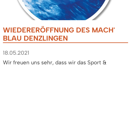
WIEDERERÖFFNUNG DES MACH'
BLAU DENZLINGEN
18.05.2021
Wir freuen uns sehr, dass wir das Sport &
Familienbad MACH‘ BLAU zum 20. Mai 2021
wieder öffnen dürfen. Die neue Corona-
Verordnung (ab 14.05.2021) ermöglicht es, den
Außenbereich für alle Bade- und
Schwimmbegeisterte wieder zu öffnen.
In den nächsten Tagen werden wir die eTicket-
App wieder aktivieren, sodass dann auch wieder