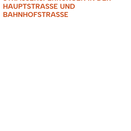
AUPTSTRASSE UND BA
HNHOFSTRASSE
26.05.2021
Aufgrund von Abrissarbeiten der ehemaligen
Gaststätte „Grüner Baum“ wird die Hauptstraße
in diesem Bereich halbseitig gesperrt.
Im Weiteren wird die Bahnhofstraße in diesem
Bereich voll gesperrt. Dies gilt auch für
Fußgänger. Die Einschränkungen erfolgen laut
Angabe des Straßenverkehrsamtes
Emmendingen
voraussichtlich bis 09.08.2021. Wir bitten um
Beachtung der Ampelregelung und der