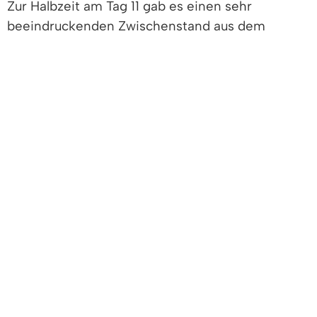
Zur Halbzeit am Tag 11 gab es einen sehr
beeindruckenden Zwischenstand aus dem
Landkreis zu vermelden:
• 4.470 aktiv Radelnde (mehr als am Ende des
letztjährigen SR)
• ~ 500.000 km
• zahlreiche Vertreterinnen und Vertreter der
Kommunalparlamente
• viele Schulklassen, Vereine, Firmen etc. mit
eigenen Teams
Das Denzlinger Team „Bäcker Dick und die
BROTalen Waden“ ist zur Halbzeit mit 6. 345 km
auf PLATZ 7 im Teamranking des Landkreises
(absolute km)! Glückwunsch!