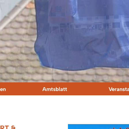
en
Amtsblatt
Veranst
ORT &