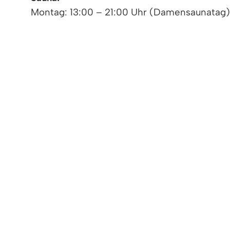
Montag: 13:00 – 21:00 Uhr (Damensaunatag)
Dienstag: 13:00 – 21:00 Uhr
Mittwoch: geschlossen
Donnerstag: 13:00 – 21:00 Uhr
Freitag: 13:00 – 21.00 Uhr
Samstag: 13:00 – 21:00 Uhr
Sonntag: 10:00 – 21:00 Uhr
Das Freibad steht wetterabhängig noch im O
Derzeit gilt in Baden-Württemberg und für d
Zugang zum Hallenbad und in die Sauna notwe
dem 6. Geburtstag) und Kontaktdatenerhebung
zusätzlich auf unserer Homepage www.mach-
NEU: Das Sport & Familienbad MACH‘ BLAU b