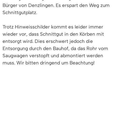
Bürger von Denzlingen. Es erspart den Weg zum
Schnittgutplatz.
Trotz Hinweisschilder kommt es leider immer
wieder vor, dass Schnittgut in den Körben mit
entsorgt wird. Dies erschwert jedoch die
Entsorgung durch den Bauhof, da das Rohr vom
Saugwagen verstopft und abmontiert werden
muss. Wir bitten dringend um Beachtung!
Standorte der Laubkörbe:
Markgrafenstraße 12, 18, 21, 25, 29, 31, 41, 53, 59,
69
Kindergarten Pfistergässle
Haus Bischoff
Hauptstraße 90