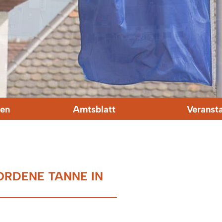
en
Amtsblatt
Veranst
RDENE TANNE IN I