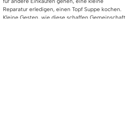
für andere Einkaufen gehen, eine kleine
Reparatur erledigen, einen Topf Suppe kochen.
Kleine Gesten, wie diese schaffen Gemeinschaft
und zaubern ein Lächeln auf die Lippen.
„Wir möchten Menschen für ein freiwilliges
Engagement begeistern und zwar so, dass es zu
ihnen passt, auch wenn sie wenig Zeit haben“,
erklärt Sabine Haupenthal erfreut, sie leitet das A
I V Büro „Denzlinger für Denzlinger“.
Die A I V ist die Anlaufstelle im Rathaus für
Informationen und Vermittlung von
ehrenamtlichem Engagement. „Manchmal reicht
ein kleiner Anstoß, um damit anzufangen. Wir
bringen die Freiwilligen mit Bürgern und