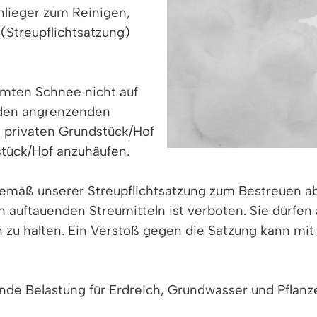
nlieger zum Reinigen,
Streupflichtsatzung)
mten Schnee nicht auf
 den angrenzenden
m privaten Grundstück/Hof
stück/Hof anzuhäufen.
mäß unserer Streupflichtsatzung zum Bestreuen abs
 auftauenden Streumitteln ist verboten. Sie dürfe
h zu halten. Ein Verstoß gegen die Satzung kann mit
rende Belastung für Erdreich, Grundwasser und Pflan
 Salz in den Boden und verdrängt dort wichtige Pf