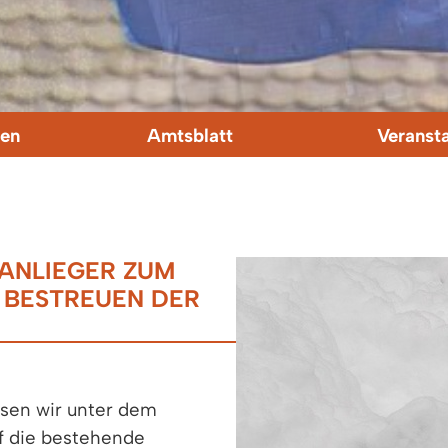
en
Amtsblatt
Veranst
NLIEGER ZUM R
ESTREUEN DER G
isen wir unter dem
f die bestehende