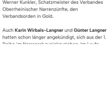
Werner Kunkler, Schatzmeister des Verbandes
Oberrheinischer Narrenzünfte, den
Verbandsorden in Gold.
Auch
Karin Wirbals-Langner
und
Günter Langner
hatten schon länger angekündigt, sich aus der 1.
Reihe im Narrenrat zurückzuziehen. Im Laufe
ihrer 41-jährigen Narrenratstätigkeiten erhielten
sie alle Zunft- und Verbandsehrungen bis zum
selten vergebenen Verbandsorden „E' halb's
Lebe“. Und nun, zum Ende ihrer
Vorstandstätigkeiten, wurde Karin Wirbals-
Langner zur Ehrennarrenrätin und Günter
Langner zum Ehrenzunftmeister ernannt.
Als krönenden Abschluss des Abends ergriff