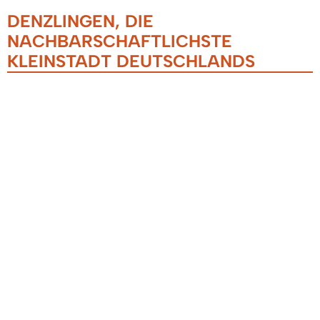
DENZLINGEN, DIE
NACHBARSCHAFTLICHSTE
KLEINSTADT DEUTSCHLANDS
08.09.2019
Denzlingen wurde heute als
nachbarschaftlichster Ort Deutschlands in der
Kategorie Kleinstadt ausgezeichnet.
Herzlichen Glückwunsch und ein großes
Dankeschön an alle Denzlinger Gastgeber und
Gastgeberinnen, die am Tag der Nachbarn, 24.
Mai 2019 mit ihren Nachbarn gefeiert haben.
Lieben Dank auch dem Arbeitskreis "Älter
werden in Denzlingen", der an diesem Tag drei