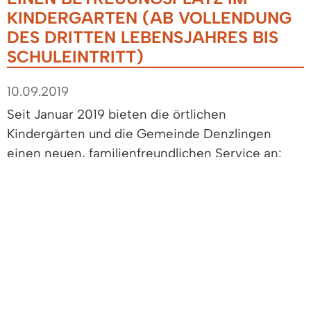
KINDERGARTEN (AB VOLLENDUNG
DES DRITTEN LEBENSJAHRES BIS
SCHULEINTRITT)
10.09.2019
Seit Januar 2019 bieten die örtlichen
Kindergärten und die Gemeinde Denzlingen
einen neuen, familienfreundlichen Service an:
Eltern können Ihre Betreuungswünsche für einen
Kindergartenplatz über ein Internetportal online
mitteilen. Diese „Zentrale Vormerkung“ wird
gemeinsamen von den kirchlichen und freien
Trägern der Kindergärten in Denzlingen
unterstützt....
> mehr Informationen...