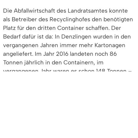
Die Abfallwirtschaft des Landratsamtes konnte
als Betreiber des Recyclinghofes den benötigten
Platz für den dritten Container schaffen. Der
Bedarf dafür ist da: In Denzlingen wurden in den
vergangenen Jahren immer mehr Kartonagen
angeliefert. Im Jahr 2016 landeten noch 86
Tonnen jährlich in den Containern, im
vergangenen Jahr waren es schon 148 Tonnen –
ein Zuwachs von über 70 Prozent innerhalb von
nur fünf Jahren.
Dass die Container jedoch oft übergequollen
sind, hat auch noch einen anderen Grund:
Pappkartons werden oft unzerlegt eingeworfen,
brauchen deshalb viel Platz und wegen dieser