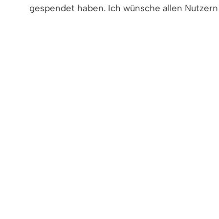
gespendet haben. Ich wünsche allen Nutzer
Foto oben: Ruhebank Elzstraße/Am Lossele