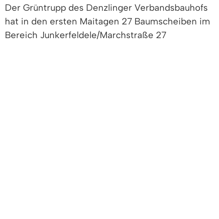
Der Grüntrupp des Denzlinger Verbandsbauhofs
hat in den ersten Maitagen 27 Baumscheiben im
Bereich Junkerfeldele/Marchstraße 27
schotterfrei umgestaltet. Die Schottersteine
wurden fachmännisch entfernt und die
Baumscheiben mit Baumgranulat aufgefüllt.
Letzte Woche erfolgte nun eine Ansaat mit einer
Trockensaumblühmischung. Die Blumen werden
in den nächsten Wochen blühen und für die
Insekten eine Rückzugsmöglichkeit bieten.
Bürgermeister Markus Hollemann freut sich
darüber, dass die Gemeinde Denzlingen selbst
auch im Kleinen aktiv Arten- und Klimaschutz
betreibt: „Denzlingen geht voran und gestaltet
eigene Schotterinseln um. Mit unserem
Klimaschutzförderprogramm unterstützen wir