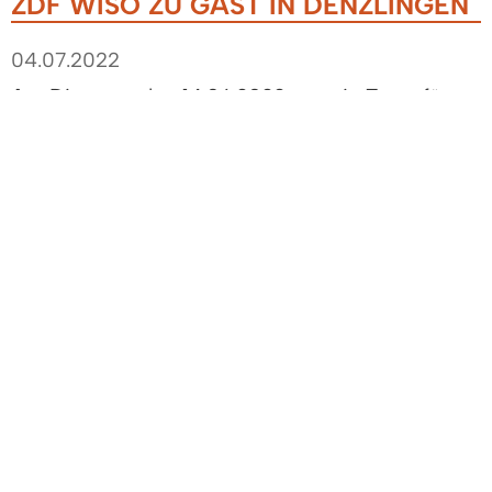
ZDF WISO ZU GAST IN DENZLINGEN
04.07.2022
Am Dienstag den 14.06.2022 war ein Team für
die Fernsehsendung ZDF WISO in Denzlingen zu
Gast und interviewte Bürgermeister Markus
Hollemann und die Gemeinderäte Guido
Echterbruch und Dr. Jürgen Klatt zur KFZ-
Abmeldeprämie im Rahmen des Denzlinger
Klimaschutzförderprogramms.
Am Montag, 27.06.2022,
WISO spezial:
Energiekrise - wo können wir sparen?
Kurzfilm:
Prämie statt Auto
Einblick mit Fotos in das Interview mit ZDF