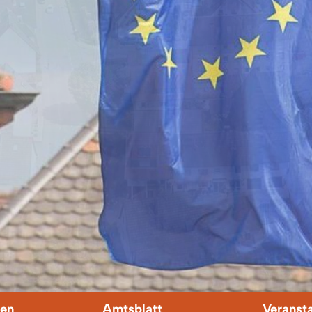
en
Amtsblatt
Veranst