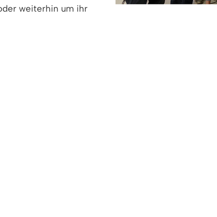
oder weiterhin um ihr
 an, wie man aus dem großen Beifall und den groß
n Zuhörern, mit deren Spendenbereitschaft der tol
n 30.Juni übergab das Konzertorchester mit den V
siererin Ursula Kürzinger einen symbolischen Spend
zlingen hilft der Ukraine“ der Gemeinde Denzlinge
saktionen für die Ukraine zu unterstützen.
V.