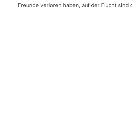
Freunde verloren haben, auf der Flucht sind 
Leben bangen.
Das Konzert kam bei den Besuchern sehr gut
Der Akkordeon-Verein Denzlingen dankt alle
Im Rahmen der Musikprobe am Donnerstag de
Kürzinger und Melanie Reichl sowie der Kas
Das Geld geht an die Spendeninitiative „Den
Konstancin-Jeziorna bei ihren wertvollen Hilf
Text & Bild: Akkordeon-Verein Denzlingen e.
< zurück