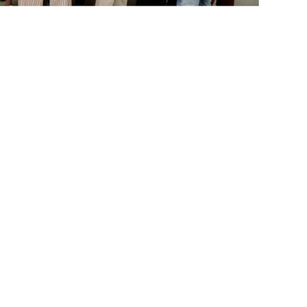
zügigen Spenden schließen konnte.
le Erlös von 1.300 Euro zusammen kam.
orsitzenden Achim Nübling, Andreas
enscheck an Herrn Bürgermeister Hollemann.
n mit dem Zweck die polnische Partnerstadt
weiter >