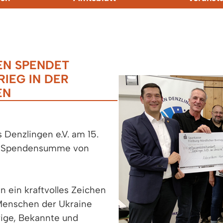
EN SPENDET
IEG IN DER
EN
Denzlingen e.V. am 15.
ne Spendensumme von
 ein kraftvolles Zeichen
 Menschen der Ukraine
rige, Bekannte und