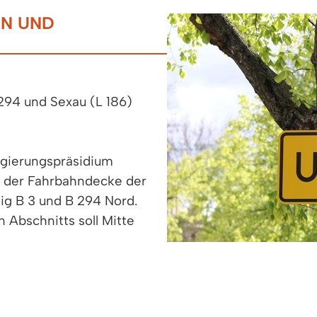
EN UND
294 und Sexau (L 186)
egierungspräsidium
s der Fahrbahndecke der
 B 3 und B 294 Nord.
n Abschnitts soll Mitte
g werde zunächst
auf einer Fahrspur. Der