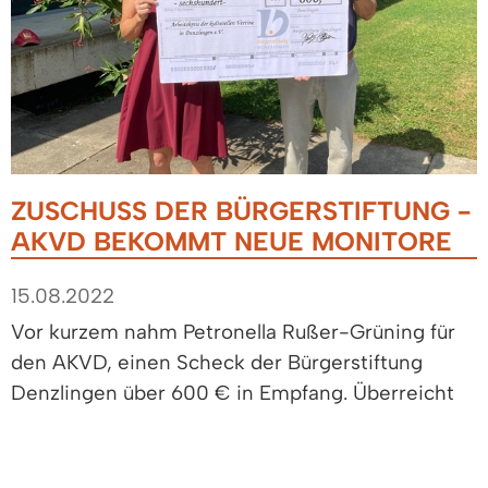
ZUSCHUSS DER BÜRGERSTIFTUNG -
AKVD BEKOMMT NEUE MONITORE
15.08.2022
Vor kurzem nahm Petronella Rußer-Grüning für
den AKVD, einen Scheck der Bürgerstiftung
Denzlingen über 600 € in Empfang. Überreicht
wurde dieser durch den früheren AKVD-Sprecher
und Bürgerstiftungsvorstandsmitglied Bernd
Massem.