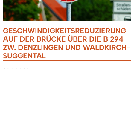
GESCHWINDIGKEITSREDUZIERUNG
AUF DER BRÜCKE ÜBER DIE B 294
ZW. DENZLINGEN UND WALDKIRCH-
SUGGENTAL
20.09.2022
Aufgrund der Feststellung von Schäden an der
Brücke der Kreisstraße von Suggental nach
Denzlingen über die B 294 wird die zulässige
Höchstgeschwindigkeit für die Brückenüberfahrt
auf 50 km/h begrenzt.
Nach Instandsetzung der Lager am Bauwerk