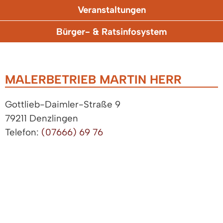
Veranstaltungen
Bürger- & Ratsinfosystem
MALERBETRIEB MARTIN HERR
Gottlieb-Daimler-Straße 9
79211 Denzlingen
Telefon:
(07666) 69 76
Fax: (07666) 94 99 60
ZUGANGSERÖFFNUNG FÜR ELEKTRONISCHE
KOMMUNIKATION
|
IMPRESSUM
|
DATENSCHUTZ