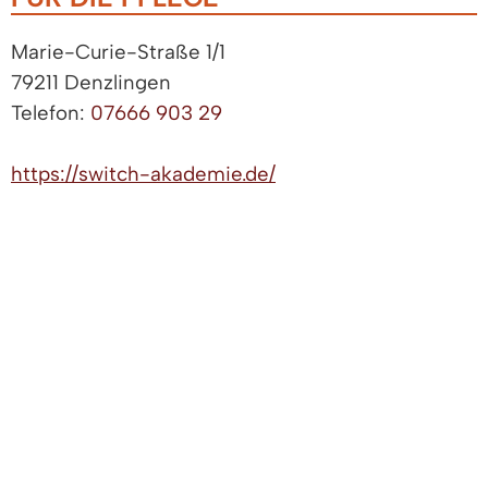
Marie-Curie-Straße 1/1
79211 Denzlingen
Telefon:
07666 903 29
https://switch-akademie.de/
BESCHREIBUNG
Die Switch Akademie ist zertifizierter
Bildungsanbieter für die Pflege. Wir bieten
fundierte Kurse für Pflegefachkräfte der
außerklinischen Intensivpflege und der
ambulanten Pflege, wie auch für Pflegehelfer,
Quereinsteiger und Betreuungskräfte.